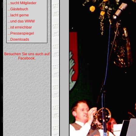
...sucht Mitglieder
...Gästebuch
...lacht gerne
...und das WWW
...ist erreichbar
...Pressespiegel
...Downloads
Besuchen Sie uns auch auf
Facebook.