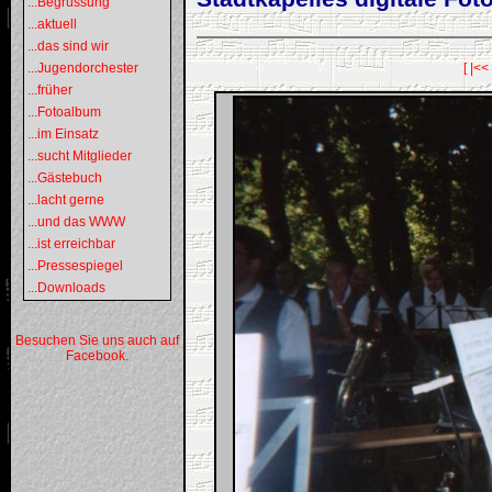
...Begrüssung
...aktuell
...das sind wir
...Jugendorchester
[ |<<
...früher
...Fotoalbum
...im Einsatz
...sucht Mitglieder
...Gästebuch
...lacht gerne
...und das WWW
...ist erreichbar
...Pressespiegel
...Downloads
Besuchen Sie uns auch auf
Facebook.