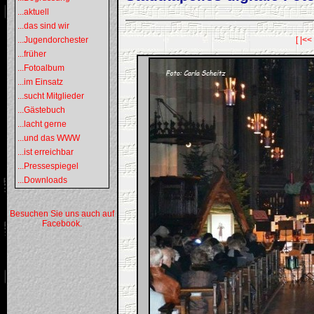
...aktuell
...das sind wir
...Jugendorchester
[ |<<
...früher
...Fotoalbum
...im Einsatz
...sucht Mitglieder
...Gästebuch
...lacht gerne
...und das WWW
...ist erreichbar
...Pressespiegel
...Downloads
Besuchen Sie uns auch auf
Facebook.